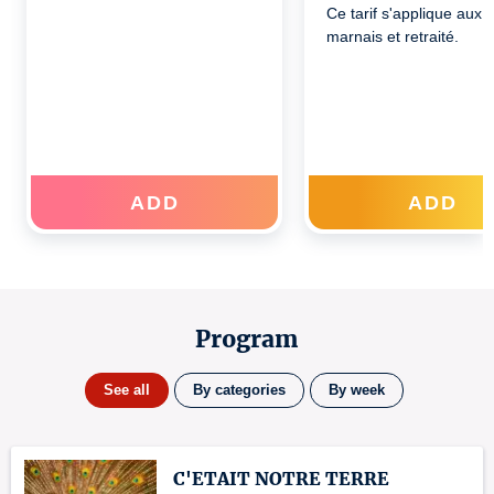
Ce tarif s'applique aux 
marnais et retraité.
ADD
ADD
Program
See all
By categories
By week
C'ETAIT NOTRE TERRE