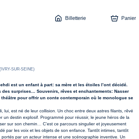
Billetterie
Panier
(
IVRY-SUR-SEINE
)
hdi est un enfant à part: sa mère et les étoiles l’ont décidé. 
is des surprises… Souvenirs, rêves et enchantements: Nasser 
théâtre pour offrir un conte contemporain où le monologue se 
ui, est né de leur collision. Un choc entre deux astres filants, rêvé 
 un destin explosif. Programmé pour réussir, le jeune héros de la 
ser sur son chemin… C’est ce parcours singulier et joyeusement 
ar les voix et les objets de son enfance. Tantôt intimes, tantôt 
 portés par un acteur intense et une scénographie inventive. Un 