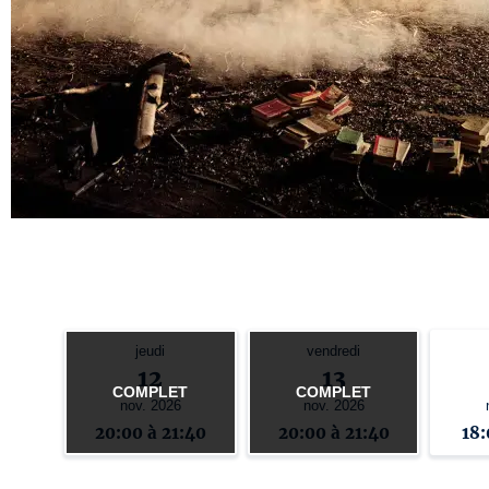
jeudi
vendredi
12
13
COMPLET
COMPLET
nov. 2026
nov. 2026
20:00 à 21:40
20:00 à 21:40
18: