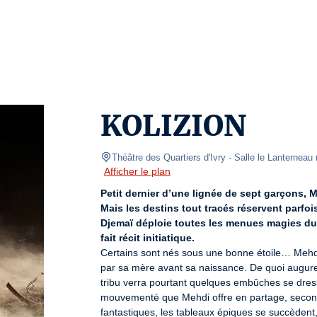
KOLIZION
Théâtre des Quartiers d'Ivry - Salle le Lanterneau
Afficher le plan
Petit dernier d’une lignée de sept garçons, Me
Mais les destins tout tracés réservent parfo
Djemaï déploie toutes les menues magies du 
fait récit initiatique.
Certains sont nés sous une bonne étoile… Mehdi, l
par sa mère avant sa naissance. De quoi augurer
tribu verra pourtant quelques embûches se dres
mouvementé que Mehdi offre en partage, secondé p
fantastiques, les tableaux épiques se succèdent,