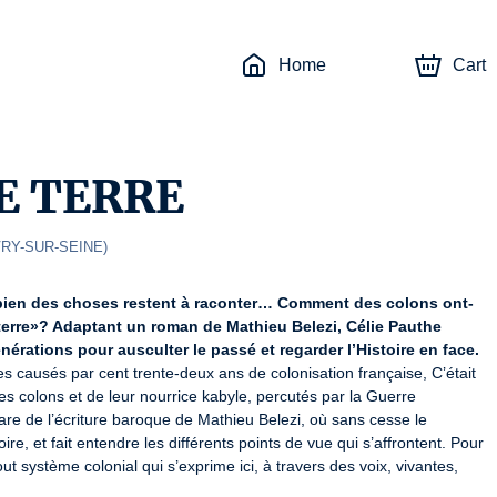
Home
Cart
E TERRE
VRY-SUR-SEINE
)
e, bien des choses restent à raconter… Comment des colons ont-
 terre»? Adaptant un roman de Mathieu Belezi, Célie Pauthe 
érations pour ausculter le passé et regarder l’Histoire en face.
s causés par cent trente-deux ans de colonisation française, C’était 
hes colons et de leur nourrice kabyle, percutés par la Guerre 
e de l’écriture baroque de Mathieu Belezi, où sans cesse le 
oire, et fait entendre les différents points de vue qui s’affrontent. Pour 
t système colonial qui s’exprime ici, à travers des voix, vivantes, 