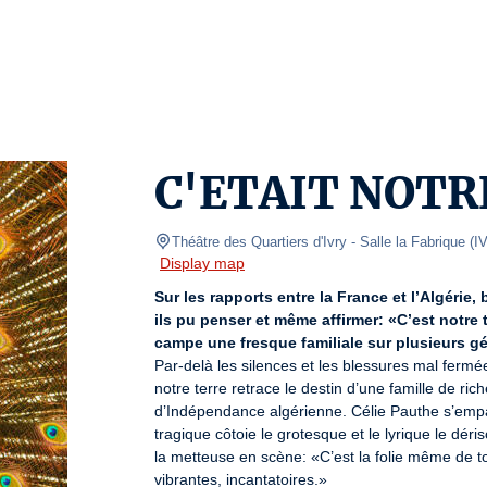
C'ETAIT NOTR
Théâtre des Quartiers d'Ivry - Salle la Fabrique
(
I
Display map
Sur les rapports entre la France et l’Algéri
ils pu penser et même affirmer: «C’est notre
campe une fresque familiale sur plusieurs gén
Par-delà les silences et les blessures mal fermée
notre terre retrace le destin d’une famille de ric
d’Indépendance algérienne. Célie Pauthe s’empar
tragique côtoie le grotesque et le lyrique le déris
la metteuse en scène: «C’est la folie même de tou
vibrantes, incantatoires.»